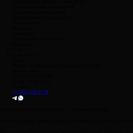
Конференции, форумы и конгрессы
Развлекательные мероприятия
Спортивные мероприятия
Корпоративные мероприятия
Образование
Медицина
Телемосты
Техническое обеспечение
Блогерам
О нас
[ Связаться ]
Адрес:
Москва, 2-я Фрезерная улица, дом 3, 109202
Режим работы:
ПН-ПТ 09:00-19:00
СБ-ВС 10:00-16:00
Телефон:
+7 (495) 150 21 78
Отчетные ролики:
ваши усилия — в ярком видеоряде
Четкие цифры, живые кадры, понятный результат. Удобн
Четкие цифры, живые кадры, понятный результат. Удобный инст