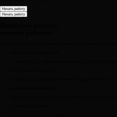
Начать работу
Начать работу
Подбираем форматы
которые работают
Делаем разные типы отчетных роликов
для достижения цели зак
Короткие итоговые ролики
1–2 минуты, где собрано все самое яркое. Удобно для соцсе
Расширенные видеоотчеты
3–5 минут, где события раскрываются подробно: масштаб, з
Комбинированные версии
Один ролик в нескольких адаптациях: короткая версия для
Архивные материалы
Нарезки и хронология, которые можно использовать позже