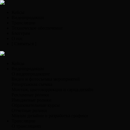
Кейсы
Видеопродакшн
Трансляции
Техническое обеспечение
Блогерам
О нас
[ Связаться ]
Кейсы
Видеопродакшн
О видеопродакшне
Видео и фотосъемка мероприятий
Репортажная съемка
Монтаж, цветокоррекция и саунд-дизайн
Рекламные ролики
Имиджевые ролики
Образовательные курсы
Отчетные ролики
Моушн дизайни и разработка графики
Трансляции
О трансляциях