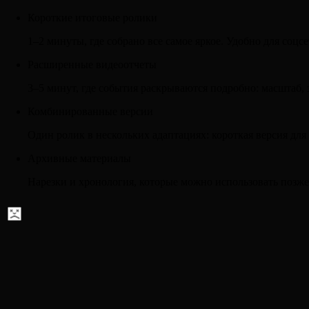
Короткие итоговые ролики
1–2 минуты, где собрано все самое яркое. Удобно для соцсе
Расширенные видеоотчеты
3–5 минут, где события раскрываются подробно: масштаб, з
Комбинированные версии
Один ролик в нескольких адаптациях: короткая версия для
Архивные материалы
Нарезки и хронология, которые можно использовать позже